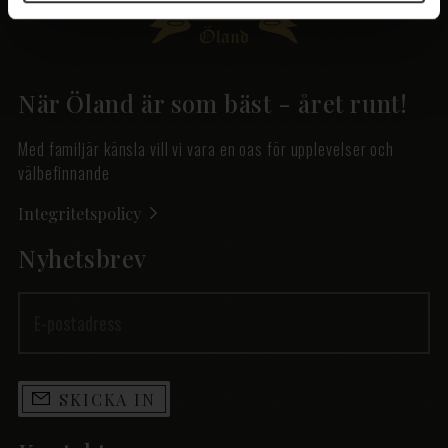
När Öland är som bäst - året runt!
Med familjär känsla vill vi vara en oas för upplevelser och
välbefinnande
Integritetspolicy
Nyhetsbrev
SKICKA IN