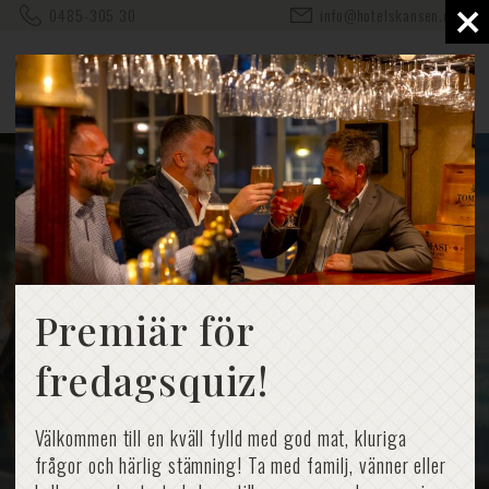
×
0485-305 30
info@hotelskansen.com
Premiär för
fredagsquiz!
Välkommen till en kväll fylld med god mat, kluriga
frågor och härlig stämning! Ta med familj, vänner eller