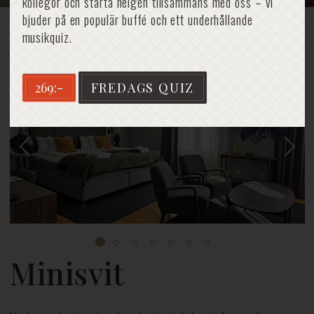
kollegor och starta helgen tillsammans med oss – vi
bjuder på en populär buffé och ett underhållande
musikquiz.
Hem
»
Minisvit
269:-
FREDAGS QUIZ
Minisvit