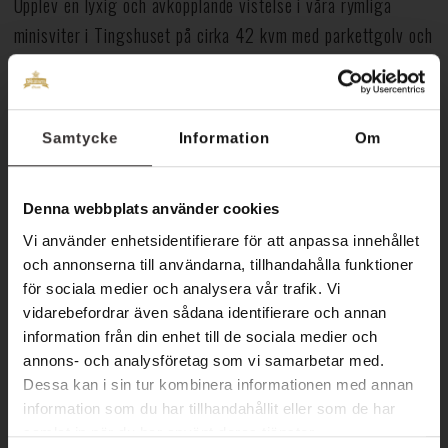
Upplev en lyxig och avkopplande vistelse i våra rymliga
minisviter i Tingshuset på cirka 42 kvm med parkettgolv och
en Super King size-säng (210 x 210 cm).
I rummen finns AC, dusch, wc, bubbelbadkar, hårtork och tv.
Samtycke
Information
Om
Dessutom är rummen utrustade med en skrivbordsplats samt
en sittgrupp med både fåtölj och soffa – idealiskt för
avkoppling eller arbete. Fritt fibernäts Wi-Fi och tillgång till
Denna webbplats använder cookies
relaxavdelningen ingår.
Vi använder enhetsidentifierare för att anpassa innehållet
och annonserna till användarna, tillhandahålla funktioner
Boka via
0485-30530
eller
info@hotelskansen.com.
för sociala medier och analysera vår trafik. Vi
vidarebefordrar även sådana identifierare och annan
Se våra minisviter i filmen nedan!
information från din enhet till de sociala medier och
annons- och analysföretag som vi samarbetar med.
Videospelare
Dessa kan i sin tur kombinera informationen med annan
information som du har tillhandahållit eller som de har
samlat in när du har använt deras tjänster.