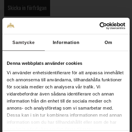
Läs mer
Samtycke
Information
Om
Denna webbplats använder cookies
Vi använder enhetsidentifierare för att anpassa innehållet
och annonserna till användarna, tillhandahålla funktioner
för sociala medier och analysera vår trafik. Vi
vidarebefordrar även sådana identifierare och annan
information från din enhet till de sociala medier och
annons- och analysföretag som vi samarbetar med.
Dessa kan i sin tur kombinera informationen med annan
information som du har tillhandahållit eller som de har
KONTAKT BRÖLLOP
samlat in när du har använt deras tjänster.