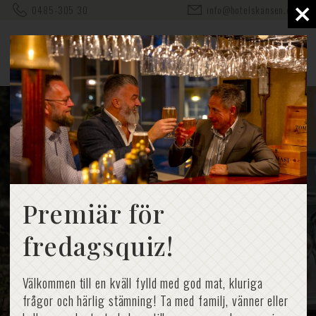
×
0485-305 30
info@hotelskansen.com
Premiär för
fredagsquiz!
Välkommen till en kväll fylld med god mat, kluriga
frågor och härlig stämning! Ta med familj, vänner eller