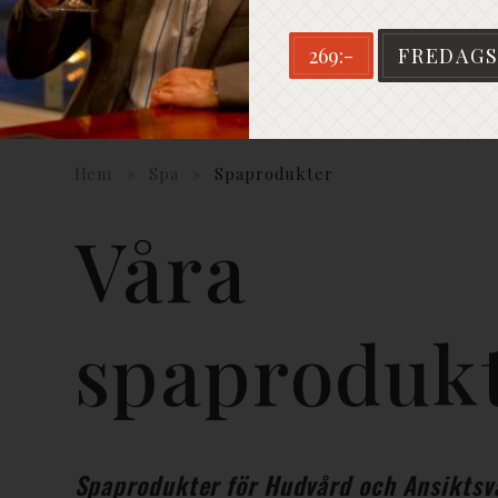
269:-
FREDAGS
Hem
»
Spa
»
Spaprodukter
Våra
spaproduk
Spaprodukter för Hudvård och Ansiktsv