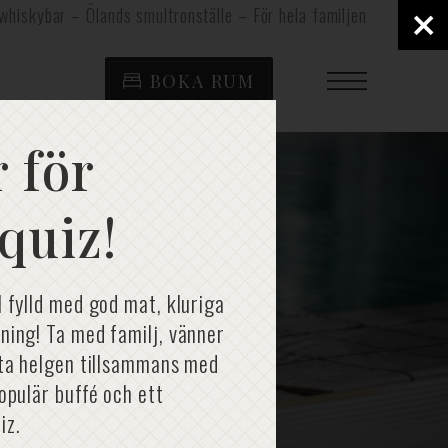
×
whiskybar – Ölands smultronställe – För hela familjen
BOKA RUM
 för
quiz!
l fylld med god mat, kluriga
ning! Ta med familj, vänner
rta helgen tillsammans med
populär buffé och ett
iz.