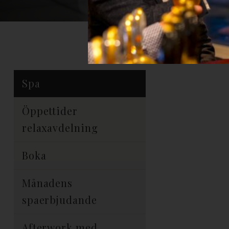
Spa
Öppettider
relaxavdelning
Boka
Månadens
spaerbjudande
Afterwork med