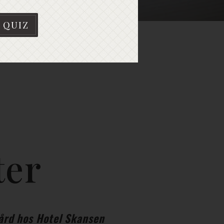
 QUIZ
ter
ård hos Hotel Skansen