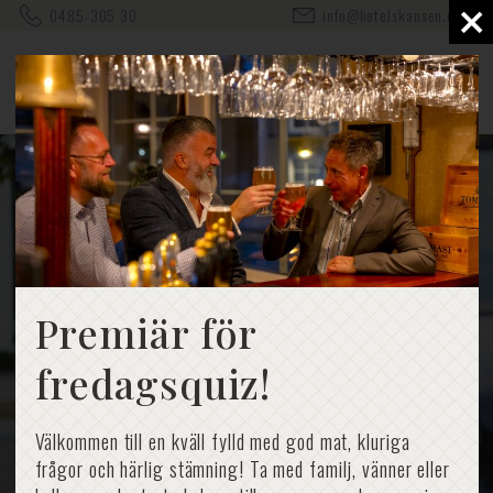
×
0485-305 30
info@hotelskansen.com
Ladda din elbil
Premiär för
fredagsquiz!
Välkommen till en kväll fylld med god mat, kluriga
frågor och härlig stämning! Ta med familj, vänner eller