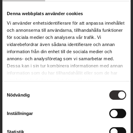
Denna webbplats använder cookies
Vi använder enhetsidentifierare för att anpassa innehållet
och annonserna till användarna, tillhandahålla funktioner
för sociala medier och analysera vår trafik. Vi
vidarebefordrar även sådana identifierare och annan
information från din enhet till de sociala medier och
EVENEMANG
annons- och analysföretag som vi samarbetar med.
Dessa kan i sin tur kombinera informationen med annan
information som du har tillhandahållit eller som de har
Vår kalender
samlat in när du har använt deras tjänster.
S
Nödvändig
a
m
t
Inställningar
y
c
k
Statistik