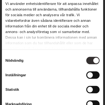
genom att investera i produkter som vårdar och stärker din
Vi använder enhetsidentifierare för att anpassa innehållet
hud på djupet.
och annonserna till användarna, tillhandahålla funktioner
för sociala medier och analysera vår trafik. Vi
Vår erfarna spaterapeut står redo att hjälpa dig att hitta rätt
vidarebefordrar även sådana identifierare och annan
produkter för din hudtyp och dina behov. Oavsett om du söker
information från din enhet till de sociala medier och
annons- och analysföretag som vi samarbetar med.
intensiv återfuktning, anti-aging eller lyster, finns här
Dessa kan i sin tur kombinera informationen med annan
lösningar som ger resultat.
information som du har tillhandahållit eller som de har
samlat in när du har använt deras tjänster.
Besök vår spaavdelning på Öland, nära Kalmar, för en
S
komplett upplevelse av hudvård och ansiktsvård. Boka din
Nödvändig
a
ansiktsbehandling idag och låt oss ta hand om din hud på
m
bästa sätt!
t
Inställningar
y
c
k
Statistik
e
s
Marknadsföring