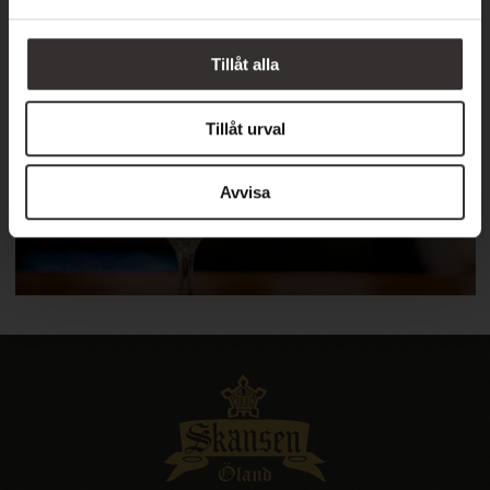
a
EVENEMANG
l
Tillåt alla
Vår kalender
Tillåt urval
Avvisa