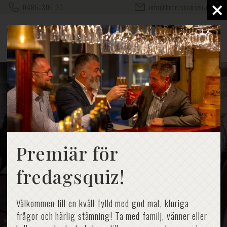
×
0485-305 30
info@hotelskansen.com
Lunch
Premiär för
fredagsquiz!
Välkommen till en kväll fylld med god mat, kluriga
frågor och härlig stämning! Ta med familj, vänner eller