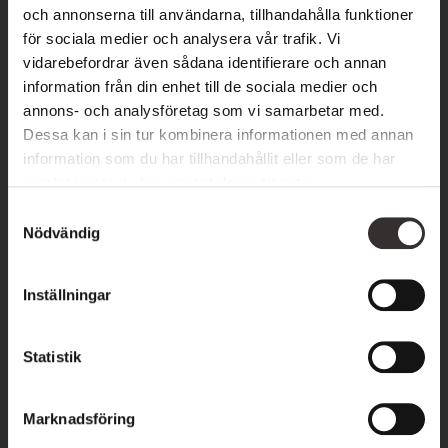
och annonserna till användarna, tillhandahålla funktioner
BOKA BORD
för sociala medier och analysera vår trafik. Vi
vidarebefordrar även sådana identifierare och annan
information från din enhet till de sociala medier och
Härliga smakupplevelser väntar på dig
annons- och analysföretag som vi samarbetar med.
Dessa kan i sin tur kombinera informationen med annan
information som du har tillhandahållit eller som de har
samlat in när du har använt deras tjänster.
S
Nödvändig
a
m
t
Inställningar
y
c
k
Statistik
e
s
Marknadsföring
v