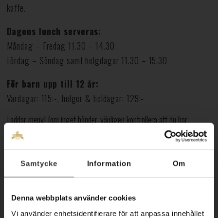
kaffe.
Dagens lunch serveras:
Måndag – Fredag 11.30 – 14.30
Lördag – Söndag samt helgdagar 11.30 – 15.30
För barn upp till 12 år:
Vardagar: 115:-, helger & heldagar: 129:-
Laddar meny! (om inget händer, vänligen kontrollera att du har
Javascript påslaget i din webbläsare)
Samtycke
Information
Om
Denna webbplats använder cookies
Vi använder enhetsidentifierare för att anpassa innehållet