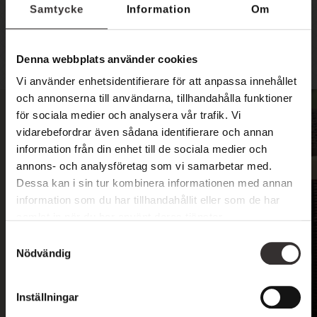
Samtycke
Information
Om
Vi ser fram emot att välkomna både er och era
pälsklingar till oss!
Denna webbplats använder cookies
Vi använder enhetsidentifierare för att anpassa innehållet
och annonserna till användarna, tillhandahålla funktioner
för sociala medier och analysera vår trafik. Vi
vidarebefordrar även sådana identifierare och annan
information från din enhet till de sociala medier och
annons- och analysföretag som vi samarbetar med.
Dessa kan i sin tur kombinera informationen med annan
information som du har tillhandahållit eller som de har
samlat in när du har använt deras tjänster.
S
Nödvändig
a
m
t
Inställningar
y