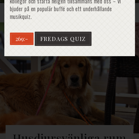
kollegor och starta helgen tillsammans med oss – vi
bjuder på en populär buffé och ett underhållande
Hem
»
Hotell
»
Husdjur
musikquiz.
269:-
FREDAGS QUIZ
Husdjursvänliga rum