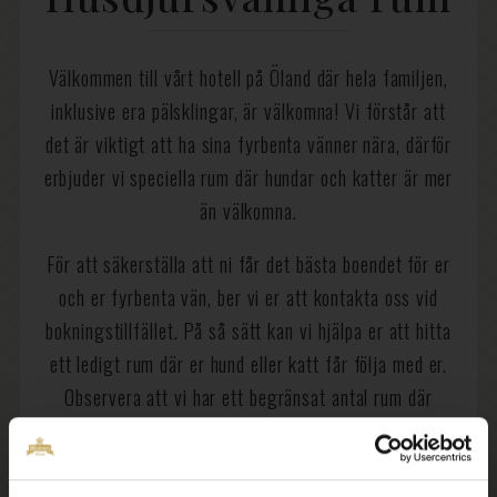
Välkommen till vårt hotell på Öland där hela familjen,
inklusive era pälsklingar, är välkomna! Vi förstår att
det är viktigt att ha sina fyrbenta vänner nära, därför
erbjuder vi speciella rum där hundar och katter är mer
än välkomna.
För att säkerställa att ni får det bästa boendet för er
och er fyrbenta vän, ber vi er att kontakta oss vid
bokningstillfället. På så sätt kan vi hjälpa er att hitta
ett ledigt rum där er hund eller katt får följa med er.
Observera att vi har ett begränsat antal rum där
husdjur är tillåtna i varje rumskategori, så det är bra
att vara ute i god tid.