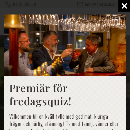
×
0485-305 30
info@hotelskansen.com
Premiär för
fredagsquiz!
Välkommen till en kväll fylld med god mat, kluriga
frågor och härlig stämning! Ta med familj, vänner eller