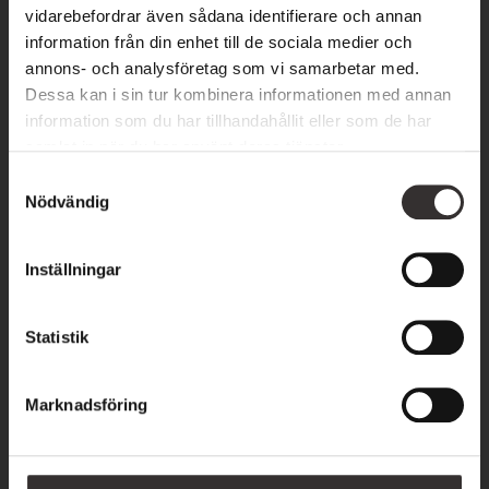
vidarebefordrar även sådana identifierare och annan
information från din enhet till de sociala medier och
annons- och analysföretag som vi samarbetar med.
Telefon
*
Dessa kan i sin tur kombinera informationen med annan
information som du har tillhandahållit eller som de har
samlat in när du har använt deras tjänster.
S
Nödvändig
a
*
Datum
m
t
Inställningar
y
c
Skriv önskad tid & önskad behandling (behandling vid val av
k
Statistik
spapaket)
*
e
s
Marknadsföring
v
a
l