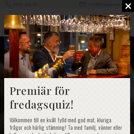
×
0485-305 30
info@hotelskansen.com
Premiär för
fredagsquiz!
Välkommen till en kväll fylld med god mat, kluriga
frågor och härlig stämning! Ta med familj, vänner eller