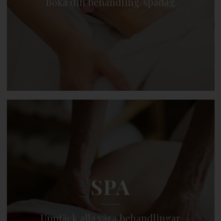
Boka din behandling/spadag
SPA
Upptäck alla våra behandlingar