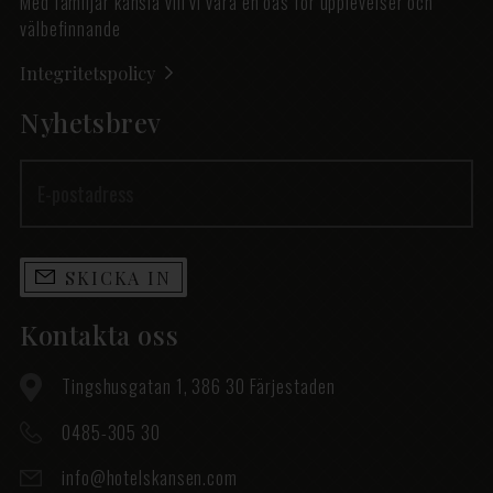
Med familjär känsla vill vi vara en oas för upplevelser och
välbefinnande
Integritetspolicy
Nyhetsbrev
SKICKA IN
Kontakta oss
Tingshusgatan 1, 386 30 Färjestaden
0485-305 30
info@hotelskansen.com