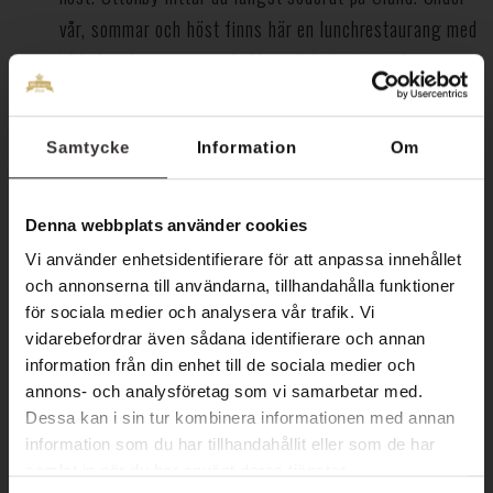
vår, sommar och höst finns här en lunchrestaurang med
både lunchservering och fika, möjlighet att gå upp i
fyren Långe Jan, Naturum med både
fågelskådningsturer och utställningar samt ett unika
Samtycke
Information
Om
landskap som är en upplevelse att besöka. Med sin
sydliga spets är det den sista landningen innan
fåglarna rör sig söderut på hösten, och den första de
Denna webbplats använder cookies
landar på under sin resa norrut på våren. Tidsavstånd
Vi använder enhetsidentifierare för att anpassa innehållet
och annonserna till användarna, tillhandahålla funktioner
från Hotel Skansen:
för sociala medier och analysera vår trafik. Vi
vidarebefordrar även sådana identifierare och annan
Bil: 1 timme
information från din enhet till de sociala medier och
annons- och analysföretag som vi samarbetar med.
Cykel: 3 timmar
Dessa kan i sin tur kombinera informationen med annan
information som du har tillhandahållit eller som de har
Beijershamn
samlat in när du har använt deras tjänster.
Nära hotellet och mycket rikt fågelliv året om. Här