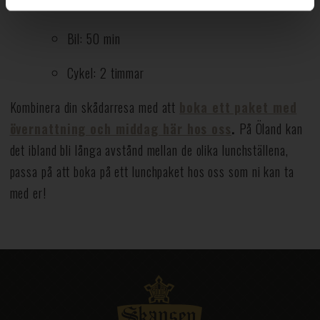
Tidsavstånd från Hotel Skansen:
Bil: 50 min
Cykel: 2 timmar
Kombinera din skådarresa med att
boka ett paket med
övernattning och middag här hos oss
.
På Öland kan
det ibland bli långa avstånd mellan de olika lunchställena,
passa på att boka på ett lunchpaket hos oss som ni kan ta
med er!