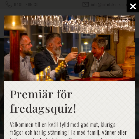
×
0485-305 30
info@hotelskansen.com
Premiär för
fredagsquiz!
Välkommen till en kväll fylld med god mat, kluriga
frågor och härlig stämning! Ta med familj, vänner eller