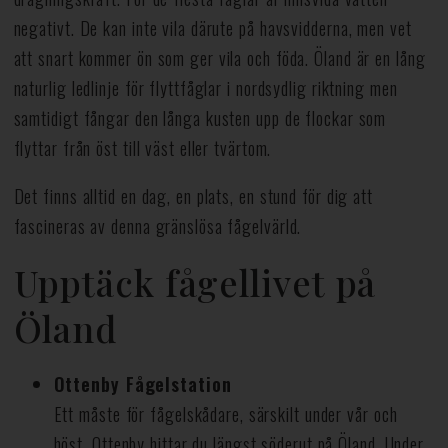
negativt. De kan inte vila därute på havsvidderna, men vet
att snart kommer ön som ger vila och föda. Öland är en lång
naturlig ledlinje för flyttfåglar i nordsydlig riktning men
samtidigt fångar den långa kusten upp de flockar som
flyttar från öst till väst eller tvärtom.
Det finns alltid en dag, en plats, en stund för dig att
fascineras av denna gränslösa fågelvärld.
Upptäck fågellivet på
Öland
Ottenby Fågelstation
Ett måste för fågelskådare, särskilt under vår och
höst. Ottenby hittar du längst söderut på Öland. Under