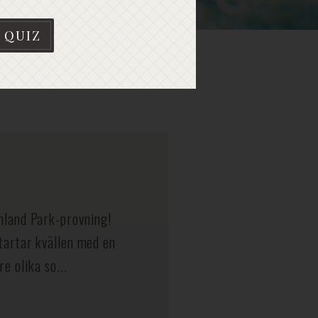
 QUIZ
hland Park-provning!
tartar kvällen med en
e olika so...