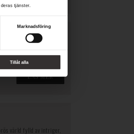
deras tjänster.
Marknadsföring
m det verkar?Mord och
 ...
Tillåt alla
LÄS MER
rös värld fylld av intriger,