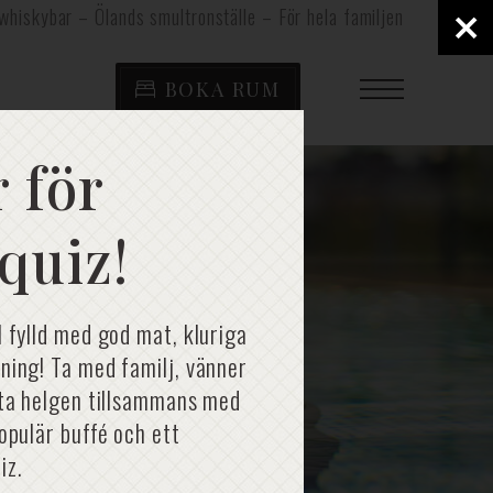
×
whiskybar – Ölands smultronställe – För hela familjen
BOKA RUM
 för
quiz!
l fylld med god mat, kluriga
ning! Ta med familj, vänner
rta helgen tillsammans med
populär buffé och ett
iz.