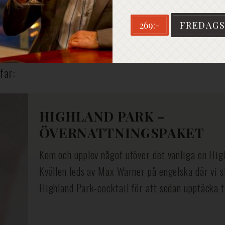
269:-
FREDAGS
far:
HIGHLAND PARK –
ÖVERNATTNINGSPAKET
Kom och upplev något utöver det vanliga en Hig
Kvällen leds av Max Warner på engelska där vi s
Highland Park-cocktail för att sedan upptäcka tr