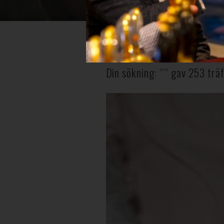
Din sökning:
""
gav 253 träf