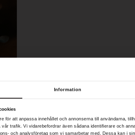
Information
te mitt i verkligheten Är ni redo för en upplevelse där g
cookies
 är en interaktiv teateraktivitet där skådespelare smält..
e för att anpassa innehållet och annonserna till användarna, tillh
vår trafik. Vi vidarebefordrar även sådana identifierare och anna
nnons- och analysföretag som vi samarbetar med. Dessa kan i sin