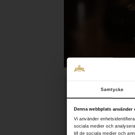
UNDERCOVER
Samtycke
Undercover – ett oväntat mö
Denna webbplats använder 
teater suddas ut?Undercover
Vi använder enhetsidentifierar
sociala medier och analysera 
till de sociala medier och a