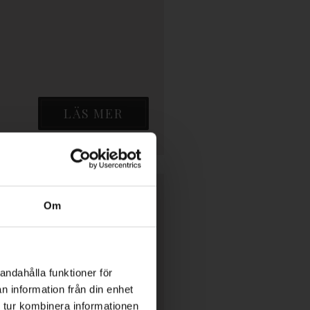
LÄS MER
Om
ränsen mellan verklighet och
.
andahålla funktioner för
n information från din enhet
LÄS MER
 tur kombinera informationen