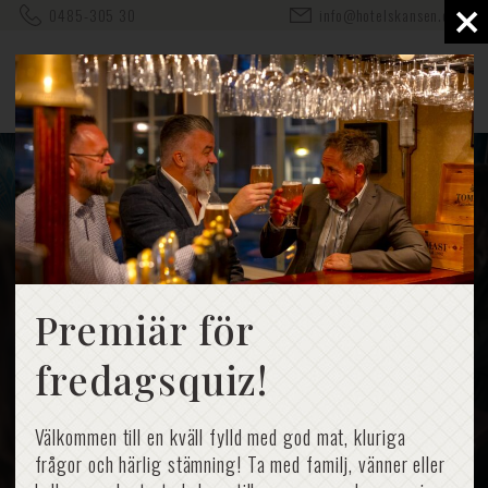
×
0485-305 30
info@hotelskansen.com
Premiär för
fredagsquiz!
Välkommen till en kväll fylld med god mat, kluriga
frågor och härlig stämning! Ta med familj, vänner eller