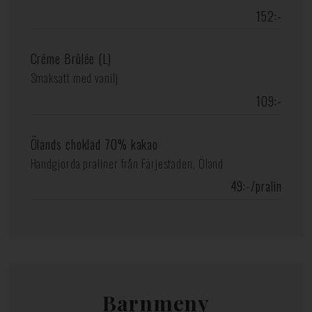
152:-
Créme Brûlée (L)
Smaksatt med vanilj
109:-
Ölands choklad 70% kakao
Handgjorda praliner från Färjestaden, Öland
49:-/pralin
Barnmeny