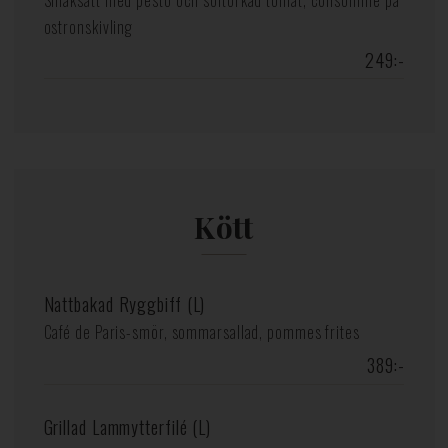
Smaksatt med pesto och soltorkad tomat, consommé på
ostronskivling
249:-
Kött
Nattbakad Ryggbiff (L)
Café de Paris-smör, sommarsallad, pommes frites
389:-
Grillad Lammytterfilé (L)