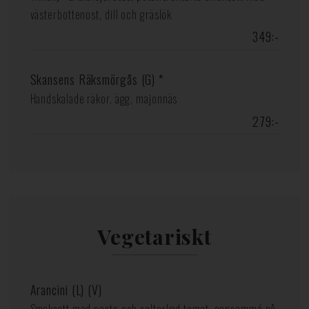
västerbottenost, dill och gräslök
349:-
Skansens Räksmörgås (G) *
Handskalade räkor, ägg, majonnäs
279:-
Vegetariskt
Arancini (L) (V)