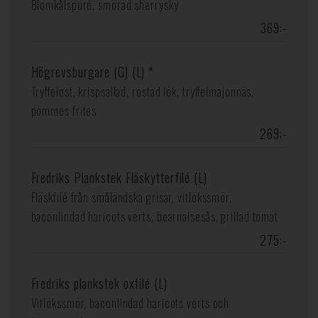
Blomkålspuré, smörad sherrysky
369:-
Högrevsburgare (G) (L) *
Tryffelost, krispsallad, rostad lök, tryffelmajonnäs,
pommes frites
269:-
Fredriks Plankstek Fläskytterfilé (L)
Fläskfilé från småländska grisar, vitlökssmör,
baconlindad haricots verts, bearnaisesås, grillad tomat
275:-
Fredriks plankstek oxfilé (L)
Vitlökssmör, baconlindad haricots verts och