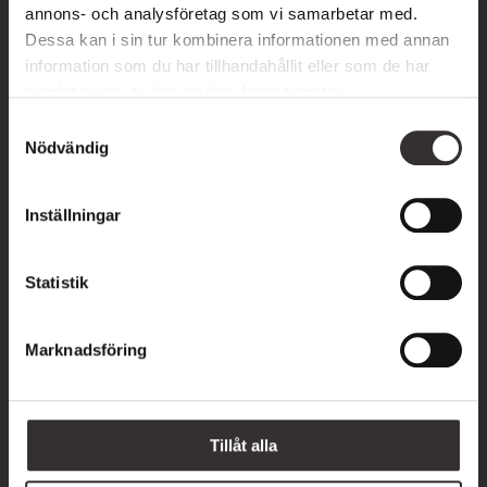
1795:-
annons- och analysföretag som vi samarbetar med.
Dessa kan i sin tur kombinera informationen med annan
information som du har tillhandahållit eller som de har
Skansens Sommarsallad (G) (L) *
samlat in när du har använt deras tjänster.
Sommarprimörer, parmesandressing
S
Välj på:
Nödvändig
a
Grillost
m
219:-
t
Inställningar
Kyckling
y
229:-
c
Lax
k
Statistik
239:-
e
s
Fr. 219:-
Marknadsföring
v
a
l
Tillåt alla