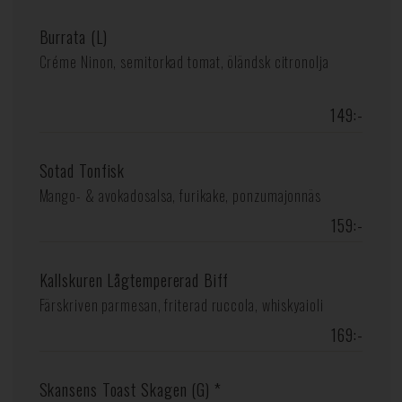
Burrata (L)
Créme Ninon, semitorkad tomat, öländsk citronolja
149:-
Sotad Tonfisk
Mango- & avokadosalsa, furikake, ponzumajonnäs
159:-
Kallskuren Lågtempererad Biff
Färskriven parmesan, friterad ruccola, whiskyaioli
169:-
Skansens Toast Skagen (G) *