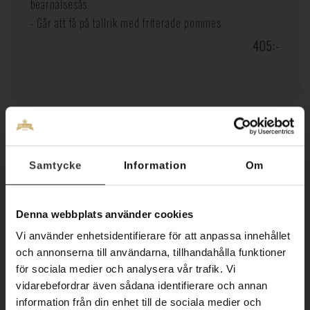
bearnaisesås
- Går att få på tallrik med friterade pommes
405:-
Sommarrätter
Samtycke
Information
Om
Skaldjursplatå (G) (L) *
Denna webbplats använder cookies
Amerikansk hummer, havskräftor, rökta musslor, räkor,
Vi använder enhetsidentifierare för att anpassa innehållet
krabbklor, västerbottenpaj, skagenröra,
och annonserna till användarna, tillhandahålla funktioner
för sociala medier och analysera vår trafik. Vi
aioli, rhode island, bröd, smör, prästost
vidarebefordrar även sådana identifierare och annan
Perfekt att dela på 2 personer
information från din enhet till de sociala medier och