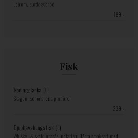
Löjrom, surdegsbröd
189:-
Fisk
Rödingplanka (L)
Skagen, sommarens primörer
339:-
Djuphavskungsfisk (L)
Whisky- & skaldjurssås, potatisrulltårta smaksatt med