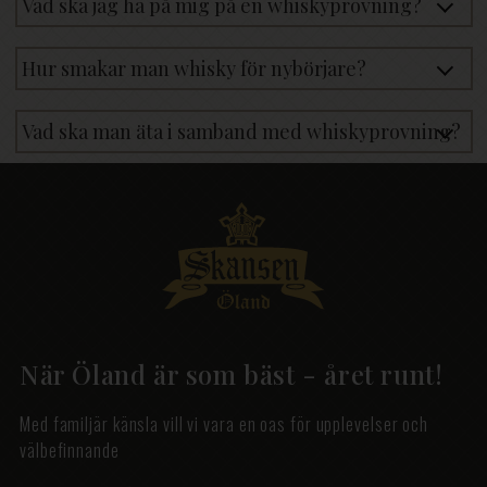
Vad ska jag ha på mig på en whiskyprovning?
Hur smakar man whisky för nybörjare?
Vad ska man äta i samband med whiskyprovning?
När Öland är som bäst - året runt!
Med familjär känsla vill vi vara en oas för upplevelser och
välbefinnande