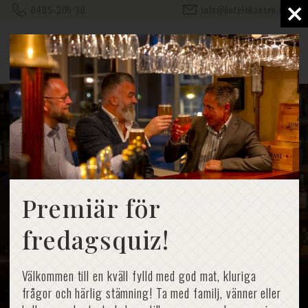
×
0485-305 30
info@hotelskansen.com
Whiskyprovnin
Premiär för
g
fredagsquiz!
Välkommen till en kväll fylld med god mat, kluriga
frågor och härlig stämning! Ta med familj, vänner eller