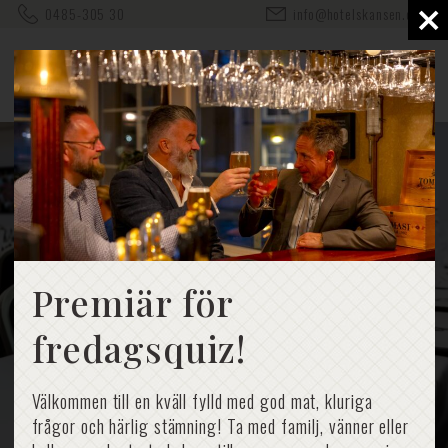
×
0485-305 30
info@hotelskansen.com
Bröllopsmenyer
Premiär för
fredagsquiz!
Välkommen till en kväll fylld med god mat, kluriga
frågor och härlig stämning! Ta med familj, vänner eller