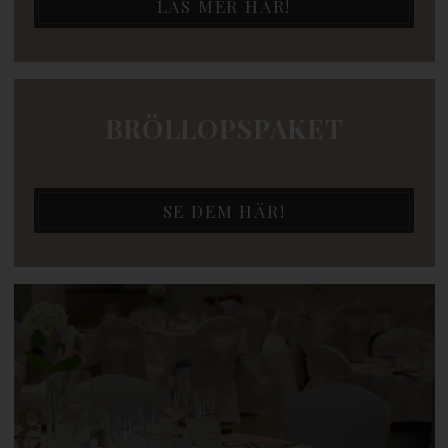
LÄS MER HÄR!
BRÖLLOPSPAKET
SE DEM HÄR!