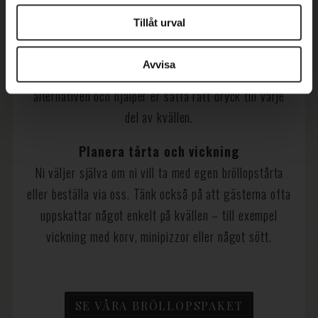
Tillåt urval
Bestäm dryckespaket & mingeldrinkar
Vill ni bjuda på en välkomstdrink, ha bar i lokalen eller
Avvisa
skapa en egen signaturcocktail? Vi guidar er bland
alternativen och hjälper er sätta rätt dryck till varje
del av kvällen.
Planera tårta och vickning
Ni väljer själva om ni vill ta med egen bröllopstårta
eller beställa via oss. Tänk också på att gästerna ofta
uppskattar något enkelt på kvällen – till exempel
vickning med korv, minipizzor eller något sött.
SE VÅRA BRÖLLOPSPAKET