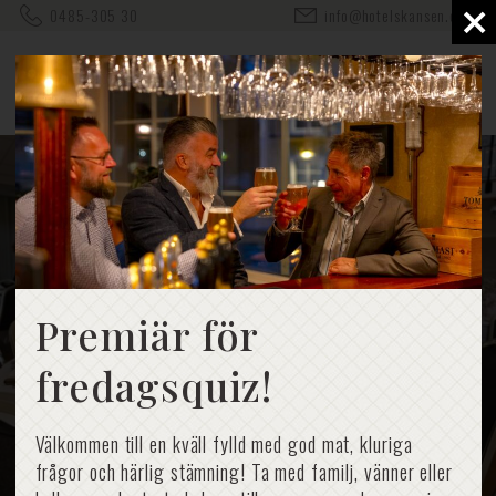
×
0485-305 30
info@hotelskansen.com
Checklista inför
bröllop på
Premiär för
fredagsquiz!
Öland
Välkommen till en kväll fylld med god mat, kluriga
frågor och härlig stämning! Ta med familj, vänner eller