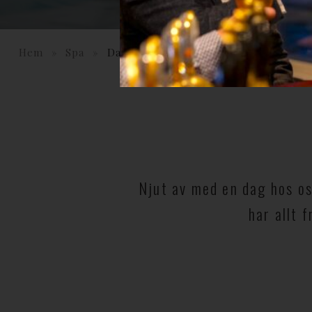
Hem
»
Spa
»
Dagspapaket
Njut av med en dag hos oss
har allt 