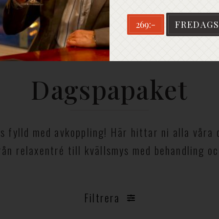
269:-
FREDAGS
Dagspapaket
 fylld med avkoppling! Här hittar ni alla våra
från relaxentré till kvällsmys med behandling o
Filtrera