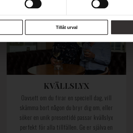
Tillåt urval
KVÄLLSLYX
Oavsett om du firar en speciell dag, vill
skämma bort någon du bryr dig om, eller
söker en unik presentidé passar kvällslyx
perfekt för alla tillfällen. Ge er själva en