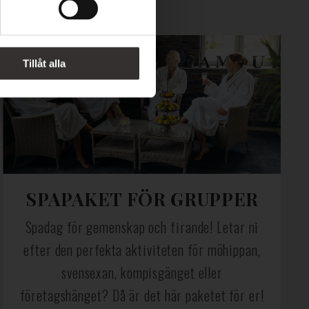
Tillåt alla
SPAPAKET FÖR GRUPPER
Spadag för gemenskap och firande! Letar ni
efter den perfekta aktiviteten för möhippan,
svensexan, kompisgänget eller
företagshänget? Då är det här paketet för er!