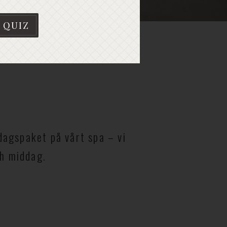
 QUIZ
 dagspaket på vårt spa – vi
ch middag.