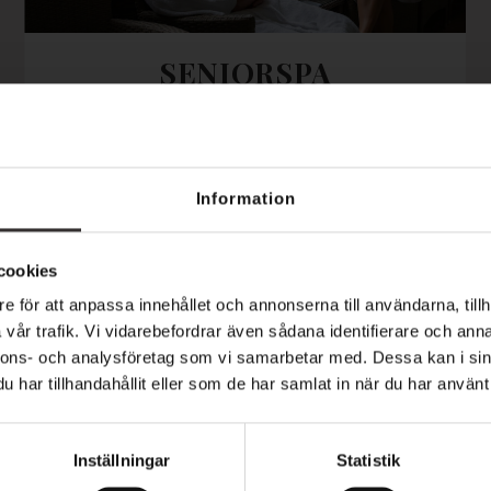
SENIORSPA
Seniorspa - en bra start på veckan! Unna dig
en avkopplande förmiddag i vår lugna
relaxavdelning där du ger veckan en bra och
Information
harmonisk början. Välj själv om du vill börja
dagen med en härlig fruk...
cookies
e för att anpassa innehållet och annonserna till användarna, tillh
vår trafik. Vi vidarebefordrar även sådana identifierare och anna
nnons- och analysföretag som vi samarbetar med. Dessa kan i sin
LÄS MER
har tillhandahållit eller som de har samlat in när du har använt 
Inställningar
Statistik