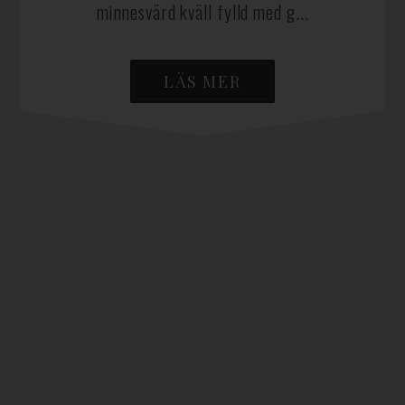
minnesvärd kväll fylld med g...
LÄS MER