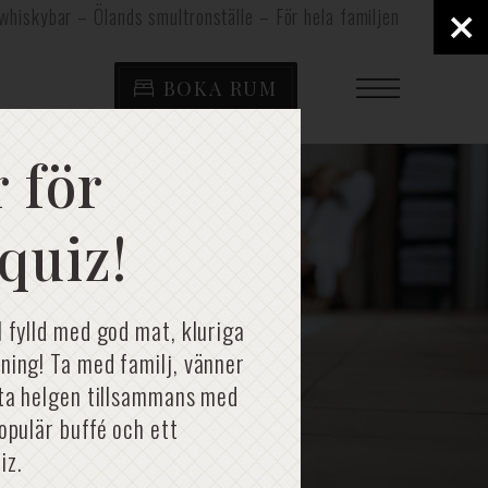
×
whiskybar – Ölands smultronställe – För hela familjen
BOKA RUM
 för
quiz!
t
l fylld med god mat, kluriga
ning! Ta med familj, vänner
rta helgen tillsammans med
populär buffé och ett
iz.