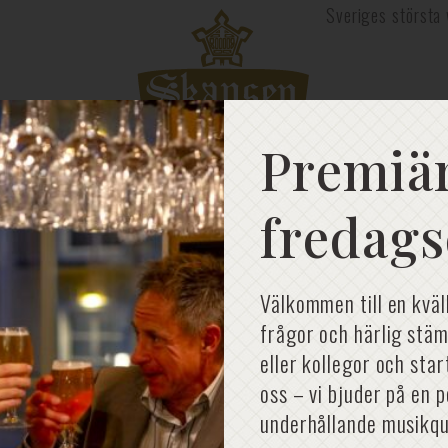
Sveriges största 
Premiär
fredags
Dagspapake
Välkommen till en kväl
frågor och härlig stäm
eller kollegor och sta
oss – vi bjuder på en 
underhållande musikqu