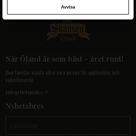
Avvisa
När Öland är som bäst - året runt!
Med familjär känsla vill vi vara en oas för upplevelser och
välbefinnande
Integritetspolicy
Nyhetsbrev