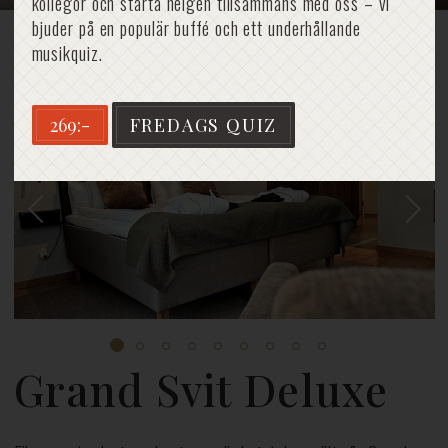
kollegor och starta helgen tillsammans med oss – vi
bjuder på en populär buffé och ett underhållande
musikquiz.
Hem
»
Grand Svit Deluxe
269:-
FREDAGS QUIZ
Grand Svit Deluxe