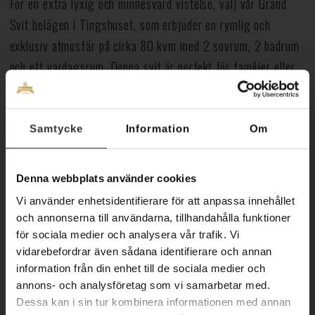
För en extra lyxig och minnesvärd vistelse, välj vår Grand
Svit belägen i Tingshuset, som erbjuder en rymlig och
exklusiv atmosfär på cirka 80 kvm med 2 sovrum, 2 badrum
och ett vardagsrum. Denna svit är perfekt för familjer eller
för er som vill lyxa till det lite extra!
Sovrum 1 har en Super King size säng (210 x 210 cm) och
Samtycke
Information
Om
vardagsrum med soffgrupp. Sovrum 2 har en king size säng
(180 cm).
Denna webbplats använder cookies
I dessa rum finns AC, dusch, wc, bubbelbadkar, hårtork, tv,
Vi använder enhetsidentifierare för att anpassa innehållet
skrivbord, sittgrupp med fåtölj och soffa (bäddsoffa) samt
och annonserna till användarna, tillhandahålla funktioner
för sociala medier och analysera vår trafik. Vi
fritt fibernäts Wi-Fi. Sovrummen och vardagsrum är i
vidarebefordrar även sådana identifierare och annan
separata rum. Tillgång till relaxavdelningen ingår.
information från din enhet till de sociala medier och
annons- och analysföretag som vi samarbetar med.
Boka via
0485-30530
eller
info@hotelskansen.com.
Dessa kan i sin tur kombinera informationen med annan