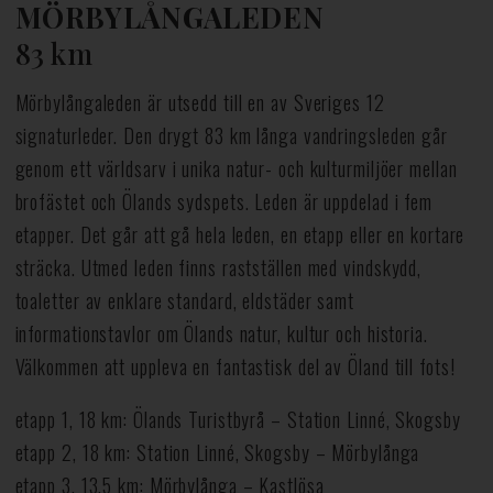
MÖRBYLÅNGALEDEN
83 km
Mörbylångaleden är utsedd till en av Sveriges 12
signaturleder. Den drygt 83 km långa vandringsleden går
genom ett världsarv i unika natur- och kulturmiljöer mellan
brofästet och Ölands sydspets. Leden är uppdelad i fem
etapper. Det går att gå hela leden, en etapp eller en kortare
sträcka. Utmed leden finns rastställen med vindskydd,
toaletter av enklare standard, eldstäder samt
informationstavlor om Ölands natur, kultur och historia.
Välkommen att uppleva en fantastisk del av Öland till fots!
etapp 1, 18 km: Ölands Turistbyrå – Station Linné, Skogsby
etapp 2, 18 km: Station Linné, Skogsby – Mörbylånga
etapp 3, 13,5 km: Mörbylånga – Kastlösa