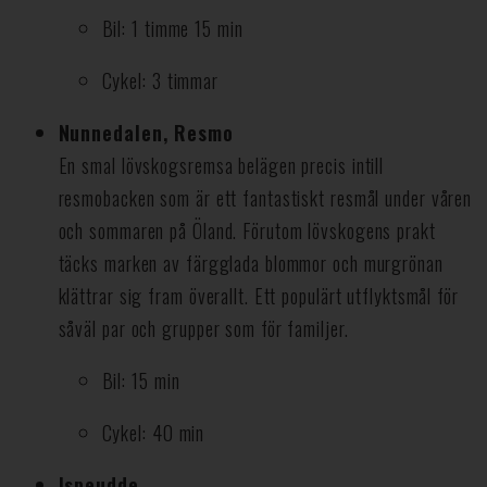
Bil: 1 timme 15 min
Cykel: 3 timmar
Nunnedalen, Resmo
En smal lövskogsremsa belägen precis intill
resmobacken som är ett fantastiskt resmål under våren
och sommaren på Öland. Förutom lövskogens prakt
täcks marken av färgglada blommor och murgrönan
klättrar sig fram överallt. Ett populärt utflyktsmål för
såväl par och grupper som för familjer.
Bil: 15 min
Cykel: 40 min
Ispeudde