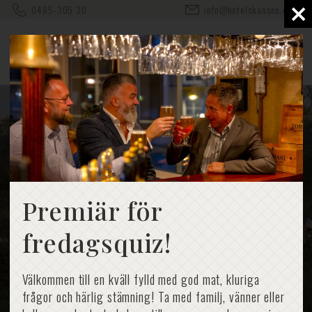
×
0485-305 30
info@hotelskansen.com
Premiär för
fredagsquiz!
Välkommen till en kväll fylld med god mat, kluriga
frågor och härlig stämning! Ta med familj, vänner eller