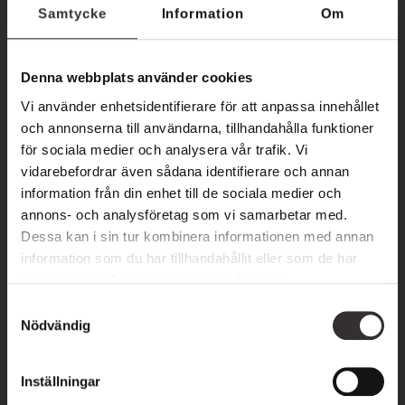
under vägen som Gråborg, Ismantorps borg, Odens flisor och
Samtycke
Information
Om
Noaks ark. Det finns rastplatser som vid Gunnarstorp och
Borgs ängar. Huvudsakligen går leden i Mittlandsskogens
Denna webbplats använder cookies
varierande natur. En av sträckorna går ut till den östra
Vi använder enhetsidentifierare för att anpassa innehållet
kusten till Stenboudd.
och annonserna till användarna, tillhandahålla funktioner
för sociala medier och analysera vår trafik. Vi
Leden passerar byar som Runsten, Borgs by, Lopperstad,
vidarebefordrar även sådana identifierare och annan
Karum, Vanserum och Norra Bäck.
information från din enhet till de sociala medier och
annons- och analysföretag som vi samarbetar med.
STORA ALVARLEDEN
Dessa kan i sin tur kombinera informationen med annan
information som du har tillhandahållit eller som de har
35 km. Svårighetsgrad: Lätt
samlat in när du har använt deras tjänster.
Under några år har Mörbylånga kommun och Länsstyrelsen i
S
Nödvändig
a
samarbete med markägare gjort i ordning en vandringsled
m
över Stora alvaret från Karlevi till Penåsa. Det är
t
Inställningar
sammanlagt ca 3,5 mil vandringsled över alvarmark där man
y