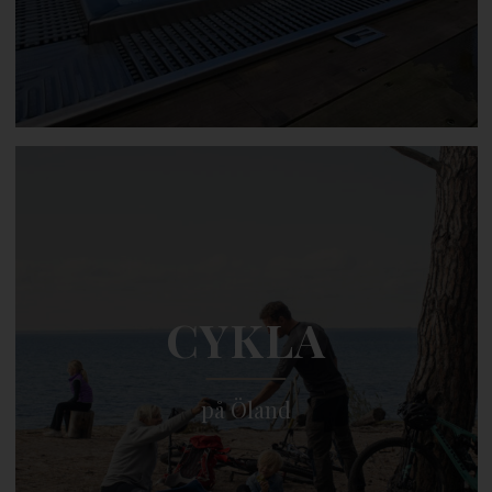
CYKLA
på Öland