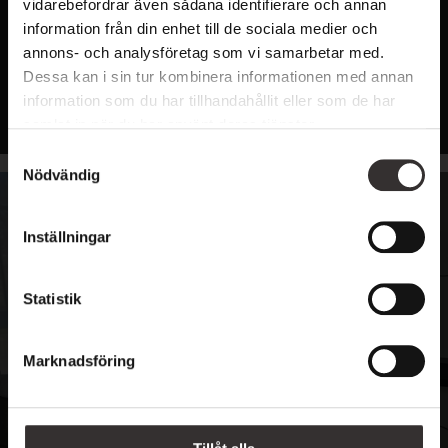
vidarebefordrar även sådana identifierare och annan
Frukost ingår
information från din enhet till de sociala medier och
annons- och analysföretag som vi samarbetar med.
Dessa kan i sin tur kombinera informationen med annan
LÄS MER & BOKA
information som du har tillhandahållit eller som de har
samlat in när du har använt deras tjänster.
S
Nödvändig
a
m
t
Inställningar
y
c
k
Statistik
e
s
Marknadsföring
v
a
l