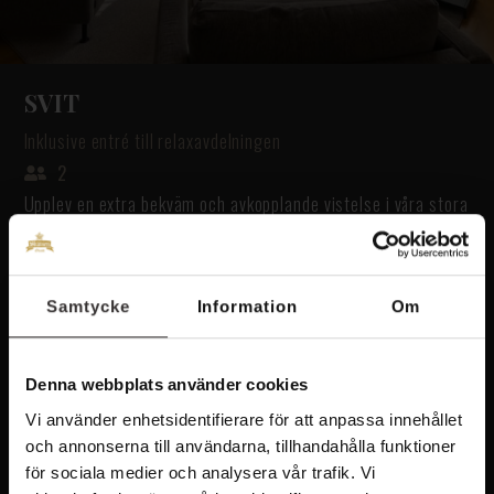
SVIT
Inklusive entré till relaxavdelningen
2
Upplev en extra bekväm och avkopplande vistelse i våra stora
sviter belägna i Tingshuset. Med sin...
Super King size bed
Samtycke
Information
Om
Air Condition
Bubbelbadkar
Denna webbplats använder cookies
Inklusive entré till relaxavdelningen
Vi använder enhetsidentifierare för att anpassa innehållet
Tingshuset
och annonserna till användarna, tillhandahålla funktioner
för sociala medier och analysera vår trafik. Vi
Bäddsoffa för 2 personer, plats för 1 extrasäng