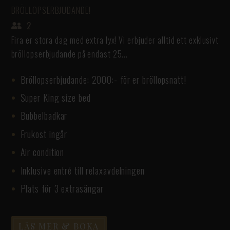
BRÖLLOPSERBJUDANDE!
2
Fira er stora dag med extra lyx! Vi erbjuder alltid ett exklusivt
bröllopserbjudande på endast 25...
Bröllopserbjudande: 2000:- för er bröllopsnatt!
Super King size bed
Bubbelbadkar
Frukost ingår
Air condition
Inklusive entré till relaxavdelningen
Plats för 3 extrasängar
LÄS MER & BOKA