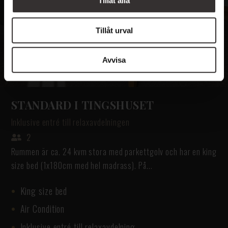
Tillåt alla
Tillåt urval
Avvisa
STANDARD I TINGSHUSET
Inklusive entré till relaxavdelningen
2
Rummen är ca. 24 kvm stora med parkettgolv och har en king
size bed (1x180cm med hel madrass). På...
King size bed
Air Condition
Inklusive entré till relaxavdelning