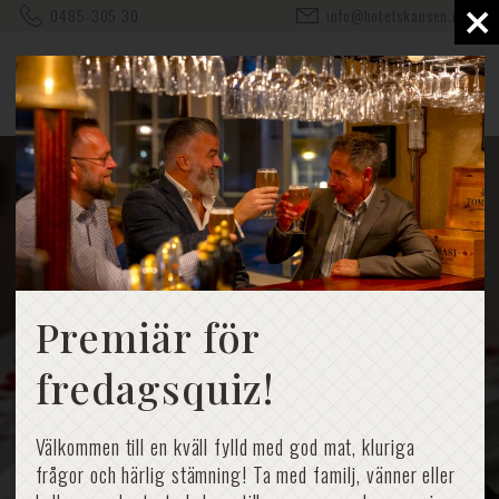
×
0485-305 30
info@hotelskansen.com
Bröllopsboende
Premiär för
fredagsquiz!
Välkommen till en kväll fylld med god mat, kluriga
frågor och härlig stämning! Ta med familj, vänner eller