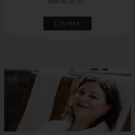
hand om allt m...
LÄS MER