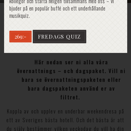
kollegor och starta helgen tillsammans med oss – vi
bjuder på en populär buffé och ett underhållande
Hem
»
Paket
musikquiz.
269:-
FREDAGS QUIZ
Paket
Här nedan ser ni alla våra
övernattnings – och dagspaket. Vill ni
bara se övernattningspaketen eller
bara dagspaketen använd er av
filtret.
Koppla av och upplev en underbar weekendresa på
ett av Sveriges bästa hotell. Och det bästa är att
du själv bestämmer vilken veckodag du vill ha din