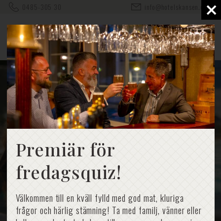
×
0485-305 30
info@hotelskansen.com
Premiär för
fredagsquiz!
Välkommen till en kväll fylld med god mat, kluriga
frågor och härlig stämning! Ta med familj, vänner eller