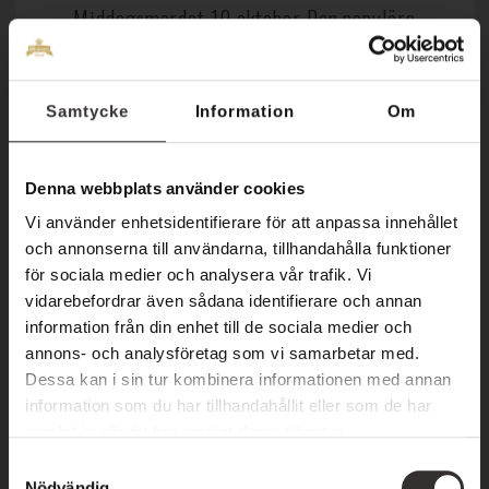
Middagsmordet 10 oktober Den populära
mordgåtan är tillbaka! Den 10 oktober är ni
välkomna till en klassisk mordhistoria på
Samtycke
Information
Om
hotellet. Festdeltagarna samlas,
champagneglasen klingar och du befinner...
Denna webbplats använder cookies
Vi använder enhetsidentifierare för att anpassa innehållet
LÄS MER
och annonserna till användarna, tillhandahålla funktioner
för sociala medier och analysera vår trafik. Vi
vidarebefordrar även sådana identifierare och annan
information från din enhet till de sociala medier och
annons- och analysföretag som vi samarbetar med.
Dessa kan i sin tur kombinera informationen med annan
information som du har tillhandahållit eller som de har
samlat in när du har använt deras tjänster.
Favoriten är tillbaka!
S
Nödvändig