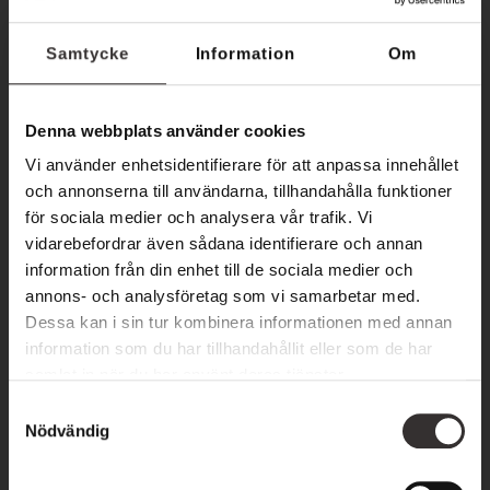
Tjänster året om
Samtycke
Information
Om
Är du nästa stjärnskott till vårt restaurangteam? Just nu
rekryterar vi en heltidsanställd kock till vårt fantastiska
Denna webbplats använder cookies
team.
Vi använder enhetsidentifierare för att anpassa innehållet
och annonserna till användarna, tillhandahålla funktioner
🌟
Kock
– läs mer & skicka din ansökan
för sociala medier och analysera vår trafik. Vi
vidarebefordrar även sådana identifierare och annan
Spontanansökan
information från din enhet till de sociala medier och
annons- och analysföretag som vi samarbetar med.
Dessa kan i sin tur kombinera informationen med annan
Vi är alltid intresserade av att komma i kontakt med nya
information som du har tillhandahållit eller som de har
kollegor som brinner för service. Hos oss är det inte alltid
samlat in när du har använt deras tjänster.
erfarenheten som är avgörande – din personlighet, ditt driv
S
och ditt engagemang är det viktigaste!
Nödvändig
a
m
Skicka din ansökan eller en spontanansökan till:
t