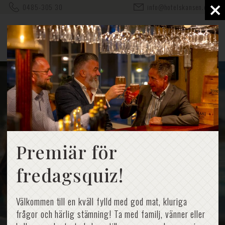
×
0485-305 30
info@hotelskansen.com
Premiär för
fredagsquiz!
Välkommen till en kväll fylld med god mat, kluriga
frågor och härlig stämning! Ta med familj, vänner eller