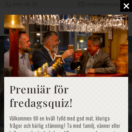
×
0485-305 30
info@hotelskansen.com
Premiär för
fredagsquiz!
Välkommen till en kväll fylld med god mat, kluriga
frågor och härlig stämning! Ta med familj, vänner eller