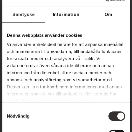
Tjänster året om
Samtycke
Information
Om
Är du nästa stjärnskott till vårt restaurangteam? Just nu
rekryterar vi en heltidsanställd kock till vårt fantastiska
Denna webbplats använder cookies
team.
Vi använder enhetsidentifierare för att anpassa innehållet
och annonserna till användarna, tillhandahålla funktioner
🌟
Kock
– läs mer & skicka din ansökan
för sociala medier och analysera vår trafik. Vi
vidarebefordrar även sådana identifierare och annan
Spontanansökan
information från din enhet till de sociala medier och
annons- och analysföretag som vi samarbetar med.
Dessa kan i sin tur kombinera informationen med annan
Vi är alltid intresserade av att komma i kontakt med nya
information som du har tillhandahållit eller som de har
kollegor som brinner för service. Hos oss är det inte alltid
samlat in när du har använt deras tjänster.
erfarenheten som är avgörande – din personlighet, ditt driv
S
och ditt engagemang är det viktigaste!
Nödvändig
a
m
Skicka din ansökan eller en spontanansökan till:
t