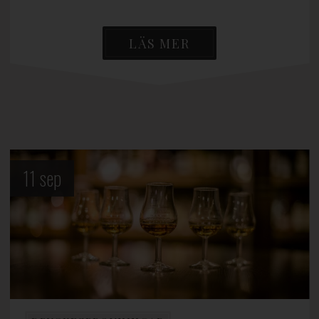
LÄS MER
11
sep