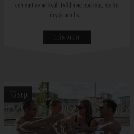
och njut av en kväll fylld med god mat, härlig
dryck och liv...
LÄS MER
16
sep