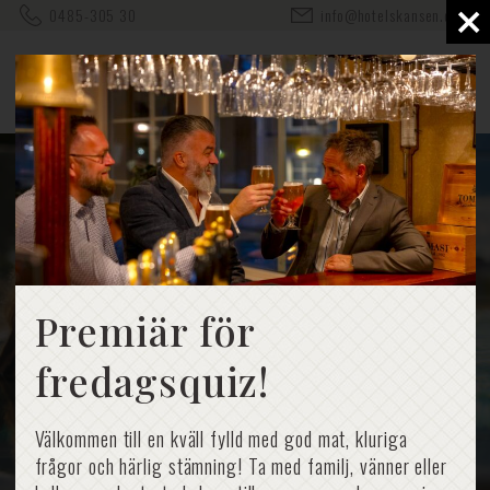
×
0485-305 30
info@hotelskansen.com
Premiär för
fredagsquiz!
Välkommen till en kväll fylld med god mat, kluriga
frågor och härlig stämning! Ta med familj, vänner eller