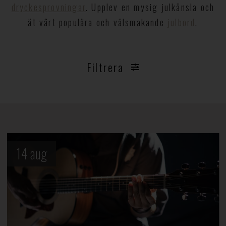
dryckesprovningar
. Upplev en mysig julkänsla och
ät vårt populära och välsmakande
julbord
.
Filtrera
14
aug