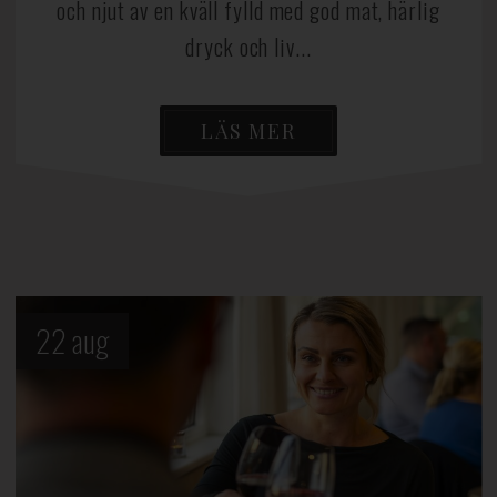
och njut av en kväll fylld med god mat, härlig
dryck och liv...
LÄS MER
22
aug