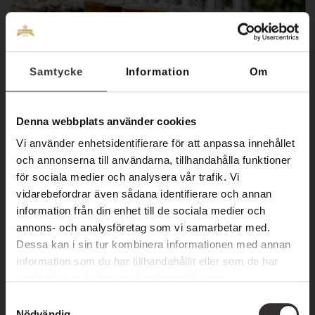
Samtycke
Information
Om
DRYCKESPROVNINGAR
Denna webbplats använder cookies
ÖLPROVNING –
Vi använder enhetsidentifierare för att anpassa innehållet
GÖTEBORGSKA ÖLUNDRET
och annonserna till användarna, tillhandahålla funktioner
för sociala medier och analysera vår trafik. Vi
Öl fungerar till alla maträtter och tillfällen -
vidarebefordrar även sådana identifierare och annan
men hur ofta testar du något nytt? Göteborg
information från din enhet till de sociala medier och
annons- och analysföretag som vi samarbetar med.
brukar kallas Sverige ölhuvudstad. På den här
Dessa kan i sin tur kombinera informationen med annan
ölprovningen provar vi bara öl från
information som du har tillhandahållit eller som de har
hantverksbryggerier i...
samlat in när du har använt deras tjänster.
S
Nödvändig