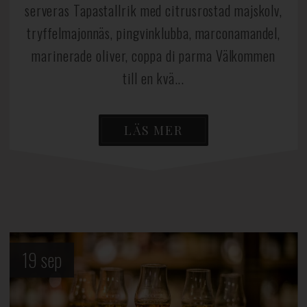
serveras Tapastallrik med citrusrostad majskolv,
tryffelmajonnäs, pingvinklubba, marconamandel,
marinerade oliver, coppa di parma Välkommen
till en kvä...
LÄS MER
19
sep