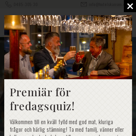
×
0485-305 30
info@hotelskansen.com
Premiär för
fredagsquiz!
Välkommen till en kväll fylld med god mat, kluriga
frågor och härlig stämning! Ta med familj, vänner eller