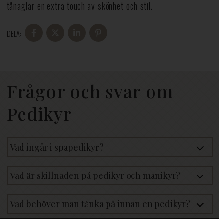
tånaglar en extra touch av skönhet och stil.
DELA:
DELA
DELA
DELA
DELA
PÅ
PÅ
PÅ
PÅ
FACEBOOK
X
LINKEDIN
PINTEREST
Frågor och svar om
Pedikyr
Vad ingår i spapedikyr?
Vad är skillnaden på pedikyr och manikyr?
Vad behöver man tänka på innan en pedikyr?