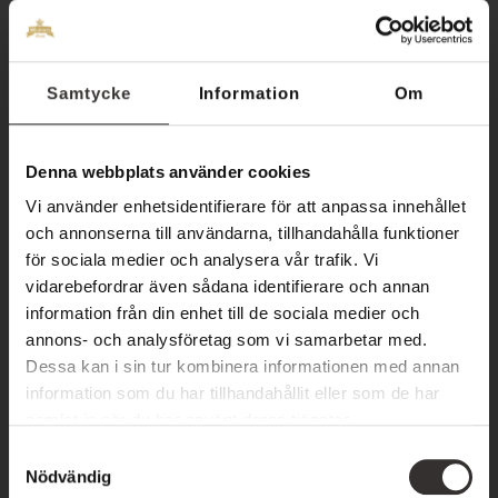
Här är två fördelar du kan få med en Oligoforce behandling
hos oss på hotell Skansen:
Samtycke
Information
Om
Minskat utseende av akne och orenheter
:
Behandlingen kan vara effektiv för att minska akne, förbättra
Denna webbplats använder cookies
ojämn hudstruktur och rensa igentäppta porer. Det kan hjälpa
Vi använder enhetsidentifierare för att anpassa innehållet
till att minska inflammation och ge en klarare hud.
och annonserna till användarna, tillhandahålla funktioner
för sociala medier och analysera vår trafik. Vi
Avkoppling och välbefinnande
: Hudvårdsbehandlingen
vidarebefordrar även sådana identifierare och annan
information från din enhet till de sociala medier och
erbjuder en avkopplande och lugnande upplevelse. Det kan
annons- och analysföretag som vi samarbetar med.
vara en möjlighet att koppla av, reducera stress och främja
Dessa kan i sin tur kombinera informationen med annan
välbefinnande.
information som du har tillhandahållit eller som de har
samlat in när du har använt deras tjänster.
Vem är en Oligoforce
S
Nödvändig
a