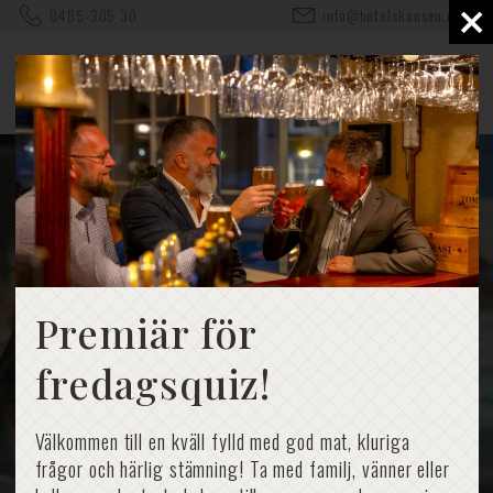
×
0485-305 30
info@hotelskansen.com
Premiär för
fredagsquiz!
Välkommen till en kväll fylld med god mat, kluriga
frågor och härlig stämning! Ta med familj, vänner eller