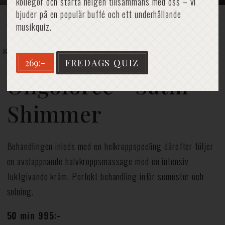
kollegor och starta helgen tillsammans med oss – vi
bjuder på en populär buffé och ett underhållande
musikquiz.
Hem
»
Spa
»
Spabehandlingar
»
Oligoforce®
Satin Shimmer
269:-
FREDAGS QUIZ
Oligoforce® Satin
Shimmer
Behandlingen inleds med en helkroppspeeling därefter följer
en avslappnande halvkroppsmassage med en intensiv
fuktgivande kräm. Perfekt behandling inför semester och
solning.
50 min 995:-