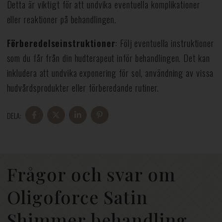
Detta är viktigt för att undvika eventuella komplikationer
eller reaktioner på behandlingen.
Förberedelseinstruktioner
: Följ eventuella instruktioner
som du får från din hudterapeut inför behandlingen. Det kan
inkludera att undvika exponering för sol, användning av vissa
hudvårdsprodukter eller förberedande rutiner.
DELA:
DELA
DELA
DELA
DELA
PÅ
PÅ
PÅ
PÅ
FACEBOOK
X
LINKEDIN
PINTEREST
Frågor och svar om
Oligoforce Satin
Shimmer behandling