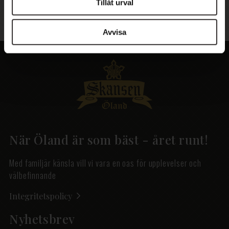
Tillåt urval
Vad är Hot Stone Massage bra för?
Avvisa
När Öland är som bäst - året runt!
Med familjär känsla vill vi vara en oas för upplevelser och
välbefinnande
Integritetspolicy
Nyhetsbrev