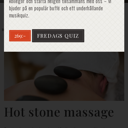
kollegor och starta helgen tillsammans med oss – vi
bjuder på en populär buffé och ett underhållande
musikquiz.
Hem
»
Spa
»
Spabehandlingar
»
Hot stone
massage
269:-
FREDAGS QUIZ
Hot stone massage