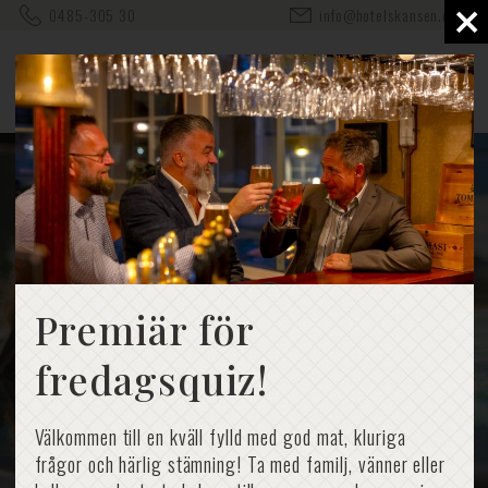
×
0485-305 30
info@hotelskansen.com
Premiär för
fredagsquiz!
Välkommen till en kväll fylld med god mat, kluriga
frågor och härlig stämning! Ta med familj, vänner eller