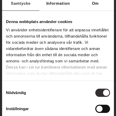
Samtycke
Information
Om
Val av dagpaket / spabehandling
*
Denna webbplats använder cookies
Vi använder enhetsidentifierare för att anpassa innehållet
och annonserna till användarna, tillhandahålla funktioner
E-post
*
för sociala medier och analysera vår trafik. Vi
vidarebefordrar även sådana identifierare och annan
information från din enhet till de sociala medier och
annons- och analysföretag som vi samarbetar med.
Dessa kan i sin tur kombinera informationen med annan
Telefon
*
information som du har tillhandahållit eller som de har
samlat in när du har använt deras tjänster.
S
Nödvändig
a
*
Datum
m
t
Inställningar
y