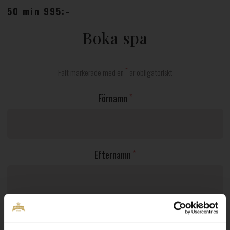
50 min 995:-
Boka spa
*
Fält markerade med en
är obligatoriskt
Förnamn
*
Efternamn
*
Antal personer
*