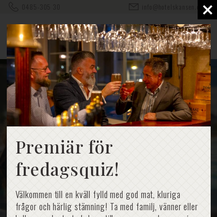
×
0485-305 30
info@hotelskansen.com
Premiär för
fredagsquiz!
Välkommen till en kväll fylld med god mat, kluriga
frågor och härlig stämning! Ta med familj, vänner eller