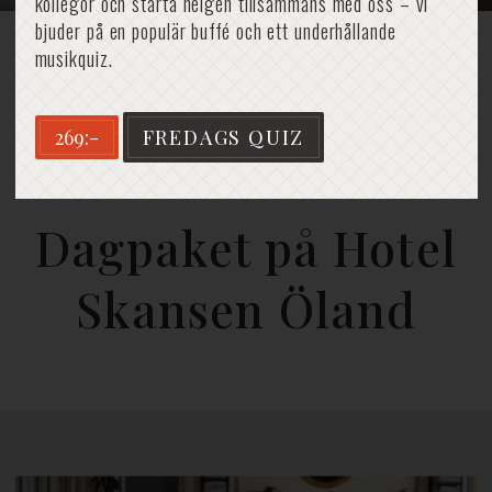
kollegor och starta helgen tillsammans med oss – vi
bjuder på en populär buffé och ett underhållande
Hem
»
Dagpaket
musikquiz.
269:-
FREDAGS QUIZ
Dagpaket
Dagpaket på Hotel
Skansen Öland