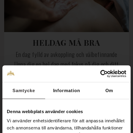
HELDAG MÅ BRA
En dag fylld av avkoppling och välbefinnande
Unna dig en hel dag med fokus på dig och ditt
välmående. Med vårt Heldag Må Bra-paket får
du uppleva en kombination av avkoppling,
Samtycke
Information
Om
njutning och återhäm...
Denna webbplats använder cookies
LÄS MER
Vi använder enhetsidentifierare för att anpassa innehållet
och annonserna till användarna, tillhandahålla funktioner