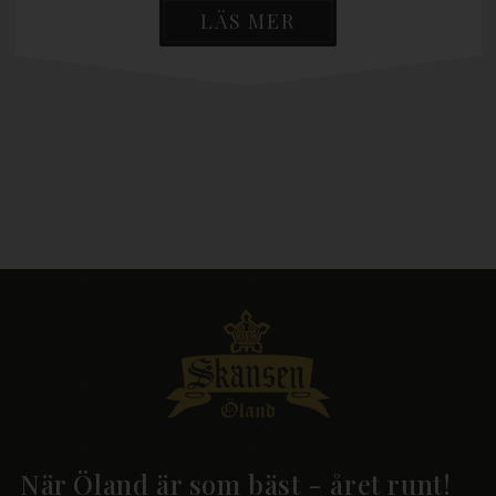
LÄS MER
När Öland är som bäst - året runt!