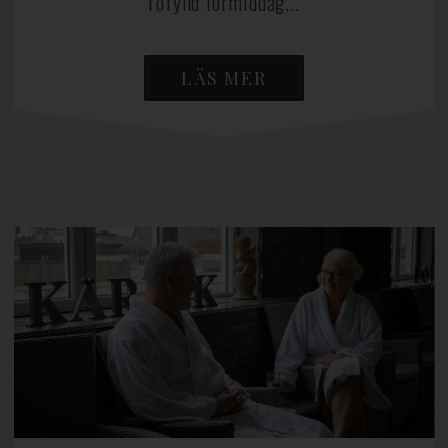
rofylld förmiddag...
LÄS MER