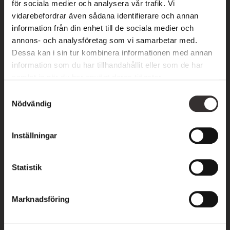
för sociala medier och analysera vår trafik. Vi
vidarebefordrar även sådana identifierare och annan
information från din enhet till de sociala medier och
annons- och analysföretag som vi samarbetar med.
Dessa kan i sin tur kombinera informationen med annan
information som du har tillhandahållit eller som de har
samlat in när du har använt deras tjänster.
S
Nödvändig
a
m
t
Inställningar
y
c
k
Statistik
KVÄLLSMYS
e
Njut av en härlig kväll hos oss, tillsammans med
s
Marknadsföring
v
den du älskar! Vårt kvällsmyspaket är den
a
perfekta kombinationen av en god middag och
l