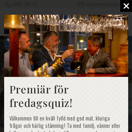
×
0485-305 30
info@hotelskansen.com
Premiär för
fredagsquiz!
Välkommen till en kväll fylld med god mat, kluriga
frågor och härlig stämning! Ta med familj, vänner eller