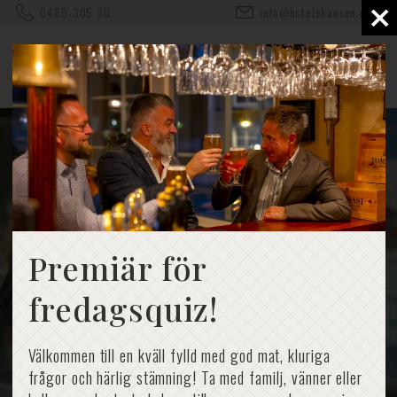
×
0485-305 30
info@hotelskansen.com
Premiär för
fredagsquiz!
Välkommen till en kväll fylld med god mat, kluriga
frågor och härlig stämning! Ta med familj, vänner eller