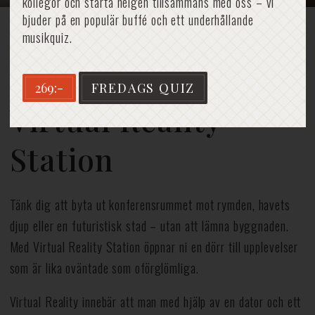
kollegor och starta helgen tillsammans med oss – vi
bjuder på en populär buffé och ett underhållande
musikquiz.
Hem
»
Konferens
»
Konferensaktiviteter
»
Virtual Reality Station
269:-
FREDAGS QUIZ
Virtual Reality
Station
Tänk dig att byta ut konferensrummet mot rymden, havets
djup eller en futuristisk stad – utan att lämna byggnaden.
Med Virtual Reality Station öppnar ni en dörr till upplevelser
som är lika oväntade som oförglömliga.
Virtual Reality innebär att man med hjälp av en dator och ett