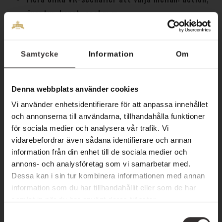
äventyr, konst, spel m.m.
En person spelar åt gången – övriga tittar och
hejar
Samtycke
Information
Om
Kräver ingen tidigare erfarenhet
Tidsåtgång: anpassningsbar beroende på
gruppstorlek
Denna webbplats använder cookies
Antal deltagare: från 15 personer och uppåt
Vi använder enhetsidentifierare för att anpassa innehållet
och annonserna till användarna, tillhandahålla funktioner
En teknikupplevelse
för sociala medier och analysera vår trafik. Vi
vidarebefordrar även sådana identifierare och annan
med wow-effekt
information från din enhet till de sociala medier och
annons- och analysföretag som vi samarbetar med.
Dessa kan i sin tur kombinera informationen med annan
Det här är en aktivitet som sticker ut – både bokstavligt och
information som du har tillhandahållit eller som de har
bildligt. Den kombinerar teknik, nöje och interaktivitet på ett
samlat in när du har använt deras tjänster.
sätt som alla kan ta del av. Och det bästa? Inga
S