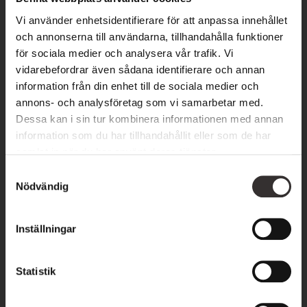
andas tradition och kvalitet. Oavsett om du planerar en
Vi använder enhetsidentifierare för att anpassa innehållet
romantisk helg, en present till någon du tycker om eller en
och annonserna till användarna, tillhandahålla funktioner
gruppaktivitet med vänner, blir vår whiskyprovning en
för sociala medier och analysera vår trafik. Vi
oförglömlig del av din vistelse på Hotel Skansen.
vidarebefordrar även sådana identifierare och annan
information från din enhet till de sociala medier och
Passa på att kombinera provningen med
middag i vår
annons- och analysföretag som vi samarbetar med.
Dessa kan i sin tur kombinera informationen med annan
restaurangen
eller lyxa till det lite extra och boka en mysig
information som du har tillhandahållit eller som de har
natt i
våra populära hotellrum!
samlat in när du har använt deras tjänster.
S
Boka via
mail
info@hotelskansen.com
, telefon
0485-
Nödvändig
a
30530
eller via vår
onlinebokning.
m
t
Inställningar
DELA:
DELA
DELA
DELA
DELA
y
PÅ
PÅ
PÅ
PÅ
c
FACEBOOK
X
LINKEDIN
PINTEREST
k
Statistik
e
s