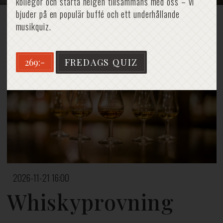
kollegor och starta helgen tillsammans med oss – vi
bjuder på en populär buffé och ett underhållande
musikquiz.
Hem
»
Whiskyprovning
269:-
FREDAGS QUIZ
2026-11-21 16:00
Whiskyprovning