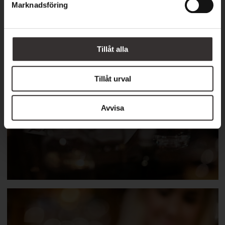
Marknadsföring
v
a
l
BOKA DIN PLATS
Tillåt alla
Tillåt urval
Dryckesprovningar
Avvisa