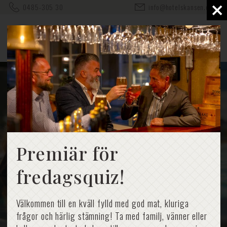
×
0485-305 30
info@hotelskansen.com
Premiär för
fredagsquiz!
Välkommen till en kväll fylld med god mat, kluriga
frågor och härlig stämning! Ta med familj, vänner eller