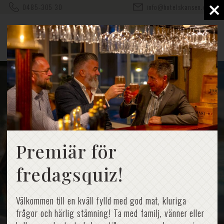
×
0485-305 30
info@hotelskansen.com
Premiär för
fredagsquiz!
Välkommen till en kväll fylld med god mat, kluriga
frågor och härlig stämning! Ta med familj, vänner eller