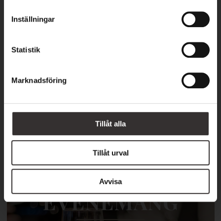
m
t
Härliga smakupplevelser väntar på dig
Inställningar
y
c
k
Statistik
e
s
Marknadsföring
v
a
l
Tillåt alla
Tillåt urval
Avvisa
EVENEMANG