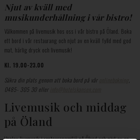
Njut av kväll med
musikunderhållning i vår bistro!
Välkommen på livemusik hos oss i vår bistro på Öland. Boka
ett bord i vår restaurang och njut av en kväll fylld med god
mat, härlig dryck och livemusik!
Kl. 19.00-23.00
Säkra din plats genom att boka bord på vår
onlinebokning
,
0485- 305 30 eller
info@hotelskansen.com
Livemusik och middag
på Öland
Upplev livemusik i restaurangmiljö på Öland och njut av en