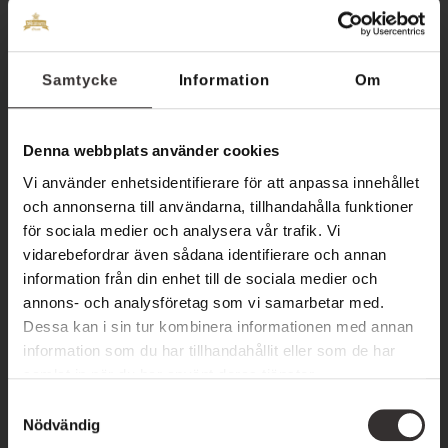
komplett kväll med middag och underhållning. Vår bistro är
en uppskattad mötesplats för både lokalbor och besökare i
Samtycke
Information
Om
Kalmarregionen som söker kvalitativ musik, god mat och en
avslappnad atmosfär. En kväll hos oss är mer än en middag –
det är en upplevelse.
Denna webbplats använder cookies
Vi använder enhetsidentifierare för att anpassa innehållet
DELA:
DELA
DELA
DELA
DELA
och annonserna till användarna, tillhandahålla funktioner
PÅ
PÅ
PÅ
PÅ
för sociala medier och analysera vår trafik. Vi
FACEBOOK
X
LINKEDIN
PINTEREST
vidarebefordrar även sådana identifierare och annan
information från din enhet till de sociala medier och
annons- och analysföretag som vi samarbetar med.
Dessa kan i sin tur kombinera informationen med annan
information som du har tillhandahållit eller som de har
samlat in när du har använt deras tjänster.
BOKA BORD
S
Nödvändig
a