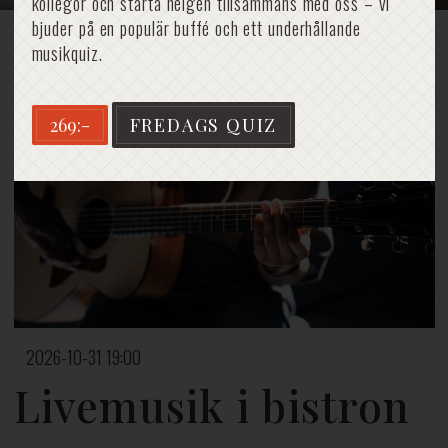
kollegor och starta helgen tillsammans med oss – vi
bjuder på en populär buffé och ett underhållande
musikquiz.
Hem
»
Livemusik i bistron
269:-
FREDAGS QUIZ
2026-10-31 19:00
Livemusik i bistron