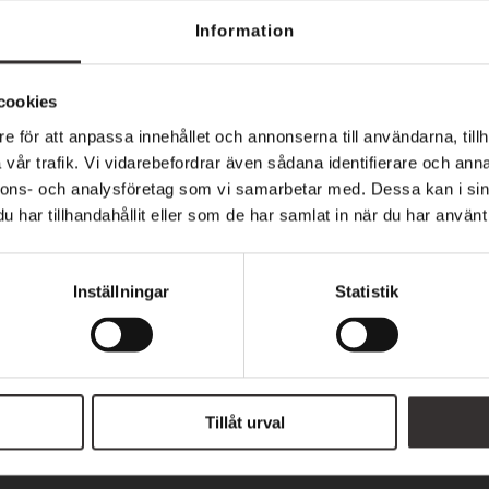
i parma
Information
frågor och härlig stämning! Ta med familj, vänner elle
cookies
i bjuder på en god kvällens rätt och ett underhålland
e för att anpassa innehållet och annonserna till användarna, tillh
vår trafik. Vi vidarebefordrar även sådana identifierare och anna
nnons- och analysföretag som vi samarbetar med. Dessa kan i sin
.00–19.00 serverar vi kvällens rätt. Perfekt för en
har tillhandahållit eller som de har samlat in när du har använt 
Inställningar
Statistik
ång – lett av den rutinerade och uppskattade quizleda
och tävla om fina vinster!
t
Tillåt urval