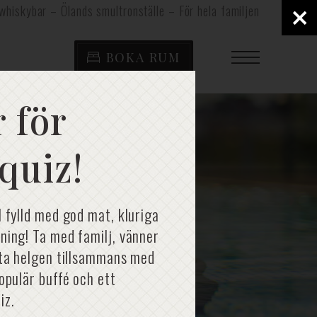
×
whiskybar – Ölands smultronställe – För hela familjen
BOKA RUM
 för
quiz!
l fylld med god mat, kluriga
ning! Ta med familj, vänner
rta helgen tillsammans med
populär buffé och ett
iz.