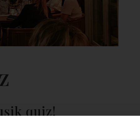
z
sik quiz!
srostad majskolv, tryffelmajonnäs, pingvinklub