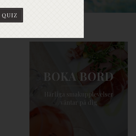
 QUIZ
BOKA BORD
Härliga smakupplevelser
väntar på dig