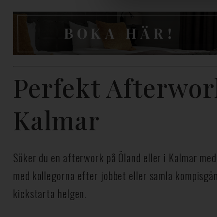
v
a
l
Perfekt Afterwor
Kalmar
Söker du en afterwork på Öland eller i Kalmar med
med kollegorna efter jobbet eller samla kompisgän
kickstarta helgen.