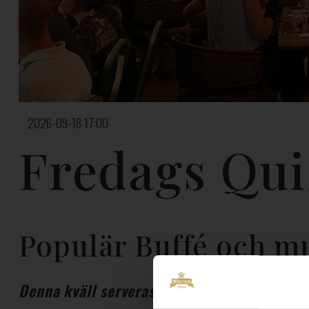
2026-09-18 17:00
Fredags Qui
Populär Buffé och mu
Denna kväll serveras Tapastallrik med citru