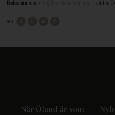
Boka via
mail
info@hotelskansen.com
, telefon
0
DELA:
DELA
DELA
DELA
DELA
PÅ
PÅ
PÅ
PÅ
FACEBOOK
X
LINKEDIN
PINTEREST
När Öland är som
Nyh