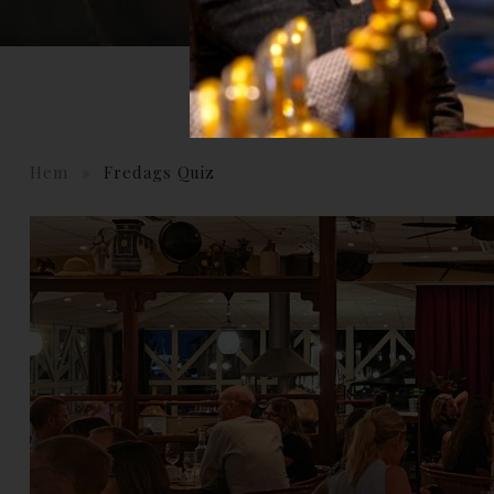
Hem
»
Fredags Quiz