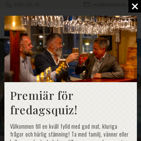
×
0485-305 30
info@hotelskansen.com
Premiär för
fredagsquiz!
Välkommen till en kväll fylld med god mat, kluriga
frågor och härlig stämning! Ta med familj, vänner eller