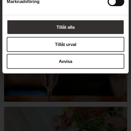
Marknadsföring
v
a
l
EVENEMANG
Tillåt alla
Tillåt urval
Vår kalender
Avvisa