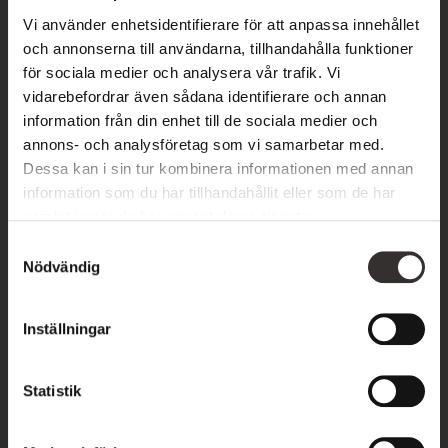
middag – och boka bord i förväg för att säkra din plats under
Vi använder enhetsidentifierare för att anpassa innehållet
Skördefesten.
Boka bord genom att klicka här!
och annonserna till användarna, tillhandahålla funktioner
för sociala medier och analysera vår trafik. Vi
Fotografiutställning under
vidarebefordrar även sådana identifierare och annan
information från din enhet till de sociala medier och
Ölands Skördefest
annons- och analysföretag som vi samarbetar med.
Dessa kan i sin tur kombinera informationen med annan
Besök en unik och ny fotoutställning under Ölands
information som du har tillhandahållit eller som de har
Skördefest! Cristian kommer själv vara på plats under hela
samlat in när du har använt deras tjänster.
evenemanget för att möta besökare, berätta mer om sina
S
Nödvändig
a
verk och hjälpa till vid beställning.
m
t
Inställningar
DELA:
DELA
DELA
DELA
DELA
y
PÅ
PÅ
PÅ
PÅ
c
FACEBOOK
X
LINKEDIN
PINTEREST
k
Statistik
e
s