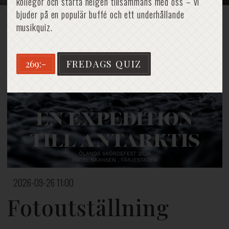
kollegor och starta helgen tillsammans med oss – vi
bjuder på en populär buffé och ett underhållande
musikquiz.
Hem
»
Fotoutställning
269:-
FREDAGS QUIZ
2026-09-26 11:00
Fotoutställning